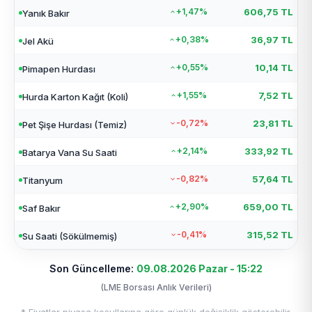
+1,47%
606,75 TL
Yanık Bakır
+0,38%
36,97 TL
Jel Akü
+0,55%
10,14 TL
Pimapen Hurdası
+1,55%
7,52 TL
Hurda Karton Kağıt (Koli)
-0,72%
23,81 TL
Pet Şişe Hurdası (Temiz)
+2,14%
333,92 TL
Batarya Vana Su Saati
-0,82%
57,64 TL
Titanyum
+2,90%
659,00 TL
Saf Bakır
-0,41%
315,52 TL
Su Saati (Sökülmemiş)
Son Güncelleme:
09.08.2026 Pazar - 15:22
(LME Borsası Anlık Verileri)