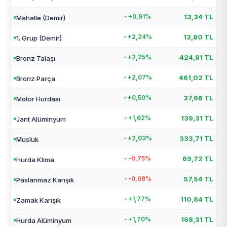
+0,91%
13,34 TL
Mahalle (Demir)
+2,24%
13,80 TL
1. Grup (Demir)
+2,25%
424,81 TL
Bronz Talaşı
+2,07%
461,02 TL
Bronz Parça
+0,50%
37,66 TL
Motor Hurdası
+1,62%
139,31 TL
Jant Alüminyum
+2,03%
333,71 TL
Musluk
-0,75%
69,72 TL
Hurda Klima
-0,08%
57,54 TL
Paslanmaz Karışık
+1,77%
110,84 TL
Zamak Karışık
+1,70%
168,31 TL
Hurda Alüminyum