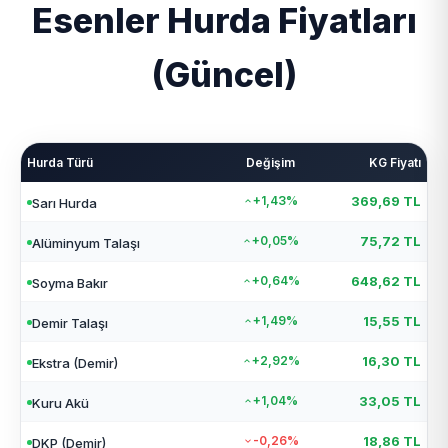
Esenler Hurda Fiyatları
(Güncel)
Hurda Türü
Değişim
KG Fiyatı
+1,43%
369,69 TL
Sarı Hurda
+0,05%
75,72 TL
Alüminyum Talaşı
+0,64%
648,62 TL
Soyma Bakır
+1,49%
15,55 TL
Demir Talaşı
+2,92%
16,30 TL
Ekstra (Demir)
+1,04%
33,05 TL
Kuru Akü
-0,26%
18,86 TL
DKP (Demir)