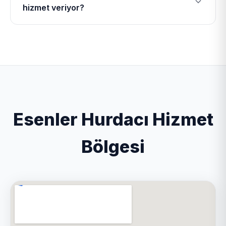
hizmet veriyor?
kantar ile tartım yapmaktadır. Hurdaları yüksek
fiyatlar ile değerinde almakta ve geri dönüşüme
Esenler hurdacı olarak İstanbul ilinin toplam 39
kazandırmaktadır. Ayrıca bina yıkımı ve fabrika
ilçesinde geniş bir mobil ağ ile hizmet veriyoruz.
sökümü hizmetlerini vermektedir. Kapıda nakit
Özellikle Adalar, Ataşehir, Bağcılar, Bayrampaşa
ödeme ve hızlı havale/EFT yöntemi ile çalışmaktadır.
ilçelerinde yoğun hizmet vermekteyiz.
Esenler Hurdacı Hizmet
Bölgesi