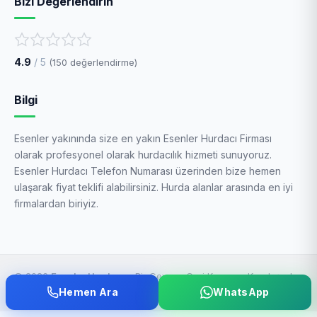
Bizi Değerlendirin
4.9
/ 5
(
150
değerlendirme)
Bilgi
Esenler yakınında size en yakın Esenler Hurdacı Firması
olarak profesyonel olarak hurdacılık hizmeti sunuyoruz.
Esenler Hurdacı Telefon Numarası üzerinden bize hemen
ulaşarak fiyat teklifi alabilirsiniz. Hurda alanlar arasında en iyi
firmalardan biriyiz.
© 2026
Esenler Hurdacı
– Bir Ceysan Geri Kazanım Kuruluşudur.
Esenler, İstanbul, Türkiye
Hemen Ara
WhatsApp