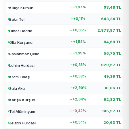
+1,97%
93,48 TL
Külçe Kurşun
+0,11%
643,34 TL
Bakır Tel
+0,05%
2.878,87 TL
Elmas Hadde
+1,54%
84,68 TL
Olta Kurşunu
+1,99%
56,75 TL
Paslanmaz Çelik
+0,85%
929,57 TL
Lehim Hurdası
+0,58%
49,39 TL
Krom Talaşı
+2,90%
38,06 TL
Sulu Akü
+2,04%
92,82 TL
Karışık Kurşun
-0,42%
145,57 TL
Tel Alüminyum
+0,54%
20,63 TL
Jelatin Hurdası